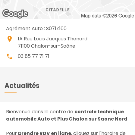
Agrément Auto : S071Z160
place
1A Rue Louis Jacques Thenard
71100
Chalon-sur-Saône
local_phone
03 85 77 71 71
Actualités
Bienvenue dans le centre de
controle technique
automobile Auto et Plus Chalon sur Saone Nord
Pour
prendre RDV en ligne
, cliquez sur l'horaire de