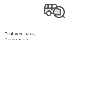
Toutes voitures,
Camping-car,
Véhicules de collection,
4 x 4
GPL
Electrique/Hybride
Vérification générales périodique (VGP)