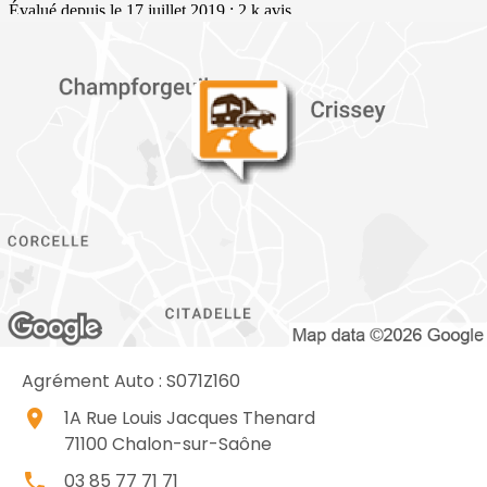
Agrément Auto : S071Z160
place
1A Rue Louis Jacques Thenard
71100
Chalon-sur-Saône
local_phone
03 85 77 71 71